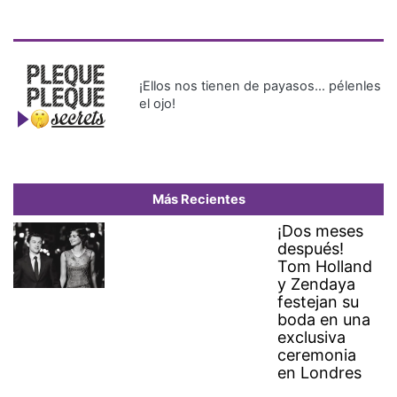
¡Ellos nos tienen de payasos… pélenles
el ojo!
Más Recientes
¡Dos meses
después!
Tom Holland
y Zendaya
festejan su
boda en una
exclusiva
ceremonia
en Londres