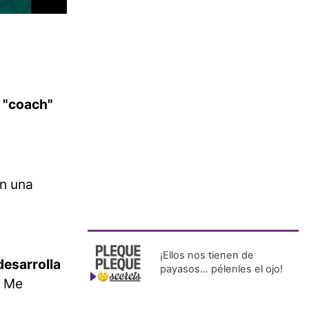
 "coach"
en una
¡Ellos nos tienen de
desarrolla
payasos… pélenles el ojo!
. Me