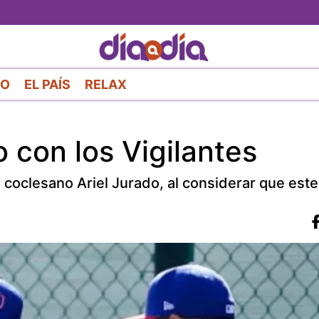
Pasar
al
contenido
principal
RO
EL PAÍS
RELAX
o con los Vigilantes
o coclesano Ariel Jurado, al considerar que este