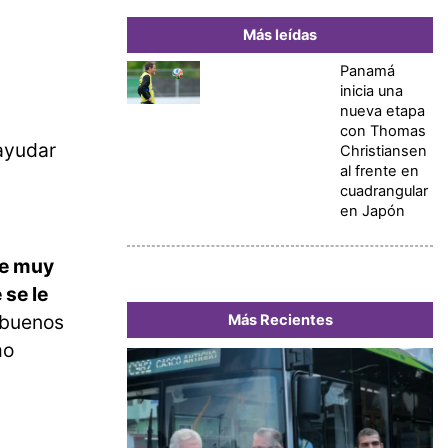
Más leídas
Panamá
inicia una
nueva etapa
con Thomas
 ayudar
Christiansen
al frente en
cuadrangular
en Japón
fue muy
 se le
 buenos
Más Recientes
mo