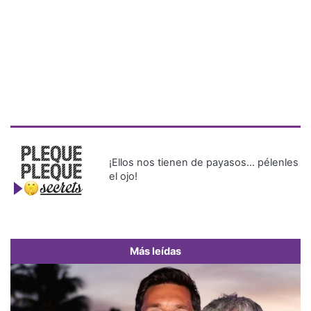
¡Ellos nos tienen de payasos… pélenles
el ojo!
Más leídas