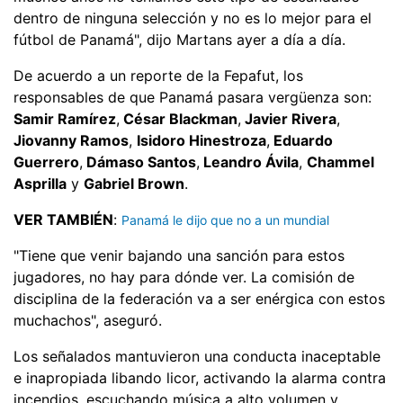
dentro de ninguna selección y no es lo mejor para el
fútbol de Panamá", dijo Martans ayer a día a día.
De acuerdo a un reporte de la Fepafut, los
responsables de que Panamá pasara vergüenza son:
Samir Ramírez
,
César Blackman
,
Javier Rivera
,
Jiovanny Ramos
,
Isidoro Hinestroza
,
Eduardo
Guerrero
,
Dámaso Santos
,
Leandro Ávila
,
Chammel
Asprilla
y
Gabriel Brown
.
VER TAMBIÉN
:
Panamá le dijo que no a un mundial
"Tiene que venir bajando una sanción para estos
jugadores, no hay para dónde ver. La comisión de
disciplina de la federación va a ser enérgica con estos
muchachos", aseguró.
Los señalados mantuvieron una conducta inaceptable
e inapropiada libando licor, activando la alarma contra
incendios, escuchando música a alto volumen y