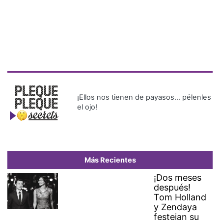
¡Ellos nos tienen de payasos… pélenles
el ojo!
Más Recientes
¡Dos meses
después!
Tom Holland
y Zendaya
festejan su