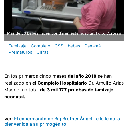
Más de 50 bebés nacen por día en este hospital. Foto: Cortesía
Tamizaje
Complejo
CSS
bebés
Panamá
Prematuros
Cifras
En los primeros cinco meses
del año 2018
se han
realizado en
el Complejo Hospitalario
Dr. Arnulfo Arias
Madrid, un total
de 3 mil 177 pruebas de tamizaje
neonatal.
Ver:
El exhermanito de Big Brother Ángel Tello le da la
bienvenida a su primogénito