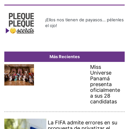
¡Ellos nos tienen de payasos… pélenles
el ojo!
Más Recientes
Miss
Universe
Panamá
presenta
oficialmente
a sus 28
candidatas
La FIFA admite errores en su
propuesta de privatizar el