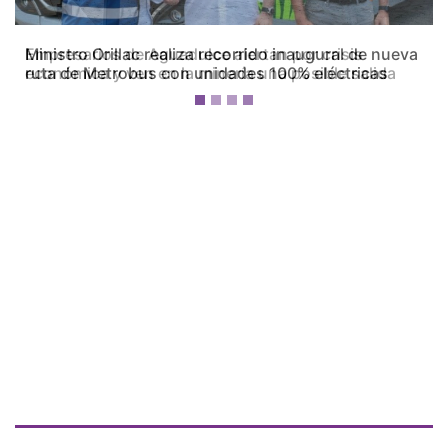
Empresarios de Aguadulce alertan por crisis
económica y ven en la minería una posible salida