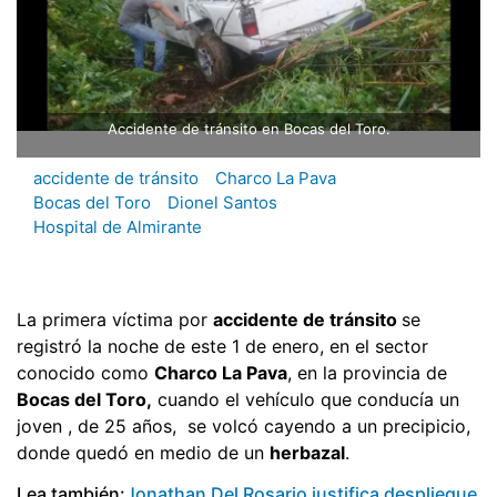
Accidente de tránsito en Bocas del Toro.
accidente de tránsito
Charco La Pava
Bocas del Toro
Dionel Santos
Hospital de Almirante
La primera víctima por
accidente de tránsito
se
registró la noche de este 1 de enero, en el sector
conocido como
Charco La Pava
, en la provincia de
Bocas del Toro,
cuando el vehículo que conducía un
joven , de 25 años, se volcó cayendo a un precipicio,
donde quedó en medio de un
herbazal
.
Lea también:
Jonathan Del Rosario justifica despliegue