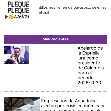
¡Ellos nos tienen de payasos… pélenles
el ojo!
Más Recientes
Abelardo de
la Espriella
jura como
presidente
de Colombia
para el
periodo
2026-2030
Empresarios de Aguadulce
alertan por crisis económica y
ven en la minería una posible