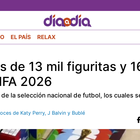
Pasar
al
contenido
principal
RO
EL PAÍS
RELAX
de 13 mil figuritas y 1
FIFA 2026
de la selección nacional de futbol, los cuales
oces de Katy Perry, J Balvin y Bublé