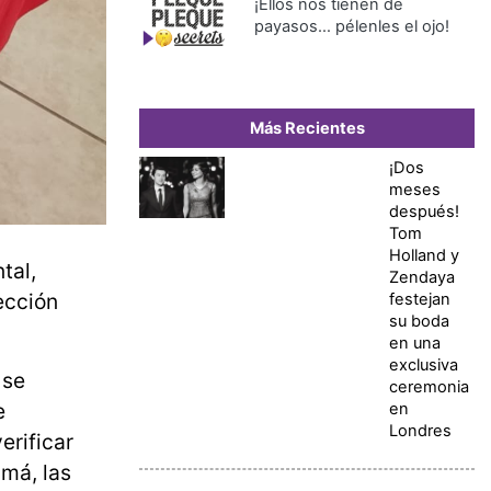
¡Ellos nos tienen de
payasos… pélenles el ojo!
Más Recientes
¡Dos
meses
después!
Tom
Holland y
tal,
Zendaya
ección
festejan
su boda
en una
exclusiva
 se
ceremonia
e
en
Londres
erificar
má, las