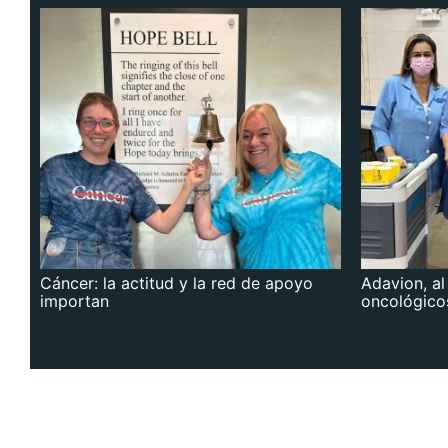
Cáncer: la actitud y la red de apoyo
Adavion, al
importan
oncológico