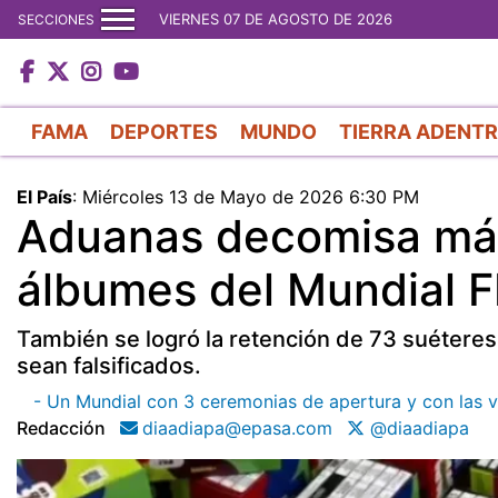
VIERNES 07 DE AGOSTO DE 2026
SECCIONES
FAMA
DEPORTES
MUNDO
TIERRA ADENT
El País
:
Miércoles 13 de Mayo de 2026 6:30 PM
Aduanas decomisa más 
álbumes del Mundial 
También se logró la retención de 73 suéteres 
sean falsificados.
- Un Mundial con 3 ceremonias de apertura y con las v
Redacción
diaadiapa@epasa.com
@diaadiapa