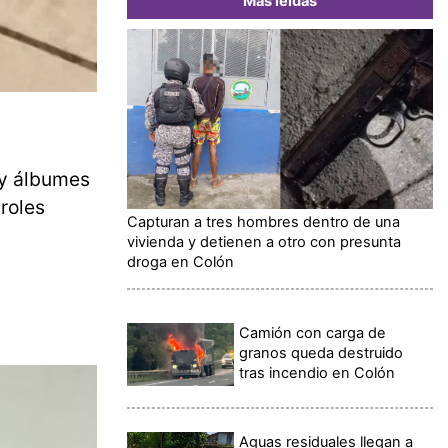
Más leídas
 y álbumes
roles
Capturan a tres hombres dentro de una
vivienda y detienen a otro con presunta
droga en Colón
Camión con carga de
granos queda destruido
tras incendio en Colón
Aguas residuales llegan a