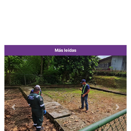
Más leídas
Previous
Next