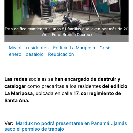
Esta edifico mantienen a unos 51 familias que viven por más de 20
años. Foto: Brenda Ducreux
Miviot
residentes
Edificio La Mariposa
Crisis
enero
desalojo
Reubicación
Las redes
sociales se
han encargado de destruir y
cataloga
r como precaritas a los residentes
del edificio
La Mariposa,
ubicada en calle
17, corregimiento de
Santa Ana.
Ver:
Marduk no podrá presentarse en Panamá...jamás
sacó el permiso de trabajo