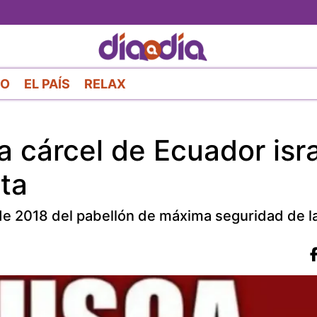
Pasar
al
contenido
principal
RO
EL PAÍS
RELAX
 cárcel de Ecuador isra
ta
 de 2018 del pabellón de máxima seguridad de la