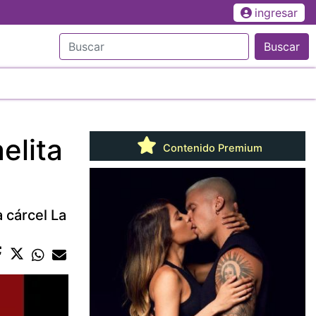
ingresar
Buscar
elita
Contenido Premium
 cárcel La