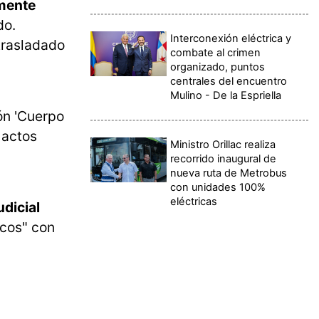
mente
do.
Interconexión eléctrica y
trasladado
combate al crimen
organizado, puntos
centrales del encuentro
Mulino - De la Espriella
ón 'Cuerpo
 actos
Ministro Orillac realiza
recorrido inaugural de
nueva ruta de Metrobus
con unidades 100%
eléctricas
udicial
icos" con