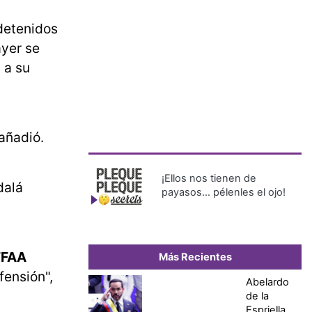
 detenidos
ayer se
 a su
 añadió.
¡Ellos nos tienen de
dalá
payasos… pélenles el ojo!
 FFAA
Más Recientes
fensión",
Abelardo
de la
Espriella