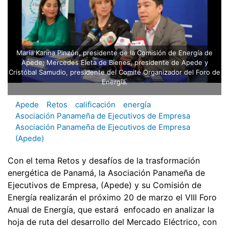
María Karina Pinzón, presidente de la Comisión de Energía de
Apede; Mercedes Eleta de Bienes, presidente de Apede y
Cristóbal Samudio, presidente del Comité Organizador del Foro de
Energía.
Apede
Retos
calificación
energía
Asociación Panameña de Ejecutivos de Empresa
Asociación Panameña de Ejecutivos de Empresa
(Apede)
Con el tema Retos y desafíos de la trasformación
energética de Panamá, la Asociación Panameña de
Ejecutivos de Empresa, (Apede) y su Comisión de
Energía realizarán el próximo 20 de marzo el VIII Foro
Anual de Energía, que estará enfocado en analizar la
hoja de ruta del desarrollo del Mercado Eléctrico, con