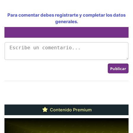
Para comentar debes registrarte y completar los datos
generales.
Contenido Premium