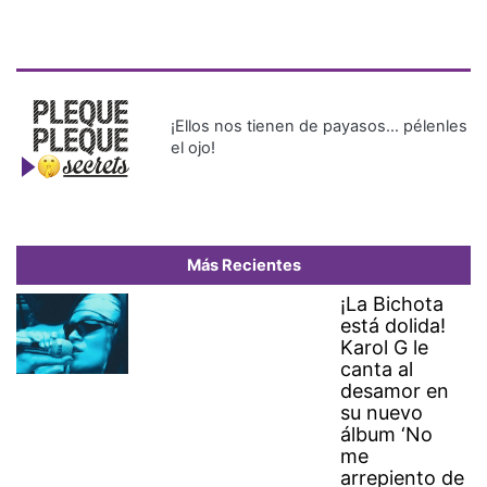
¡Ellos nos tienen de payasos… pélenles
el ojo!
Más Recientes
¡La Bichota
está dolida!
Karol G le
canta al
desamor en
su nuevo
álbum ‘No
me
arrepiento de