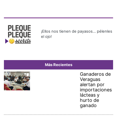
¡Ellos nos tienen de payasos… pélenles
el ojo!
Más Recientes
Ganaderos de
Veraguas
alertan por
importaciones
lácteas y
hurto de
ganado