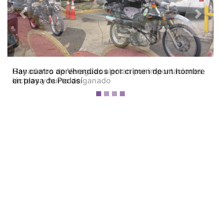
Previous
Next
Ganaderos de Veraguas alertan por importaciones
lácteas y hurto de ganado