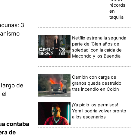
récords
en
taquilla
acunas: 3
canismo
Netflix estrena la segunda
parte de ‘Cien años de
soledad’ con la caída de
Macondo y los Buendía
Camión con carga de
granos queda destruido
 largo de
tras incendio en Colón
 el
¡Ya pidió los permisos!
Yemil podría volver pronto
a los escenarios
ua contaba
era de