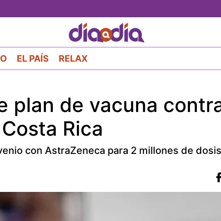
Pasar
al
contenido
principal
RO
EL PAÍS
RELAX
e plan de vacuna contr
 Costa Rica
venio con AstraZeneca para 2 millones de dosis