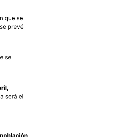
n que se
 se prevé
ue se
il,
a será el
 población