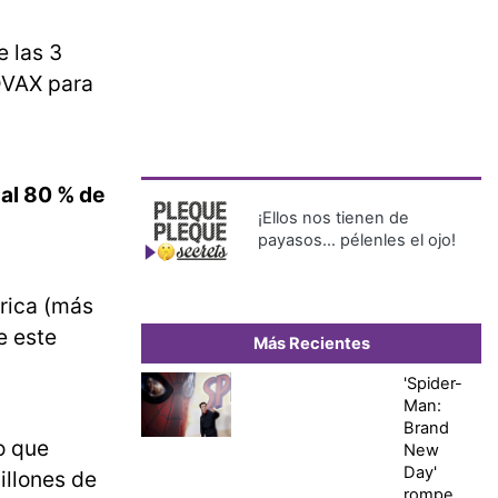
e las 3
OVAX para
 al 80 % de
¡Ellos nos tienen de
payasos… pélenles el ojo!
rica (más
e este
Más Recientes
'Spider-
Man:
Brand
o que
New
Day'
illones de
rompe