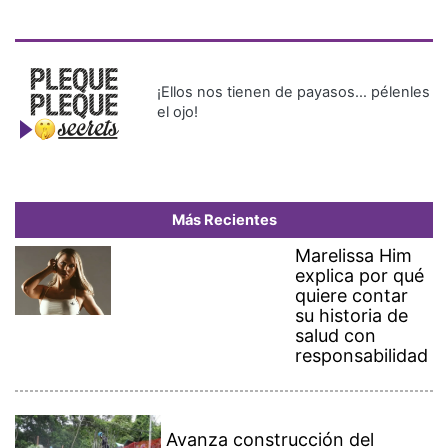
¡Ellos nos tienen de payasos… pélenles
el ojo!
Más Recientes
Marelissa Him
explica por qué
quiere contar
su historia de
salud con
responsabilidad
Avanza construcción del