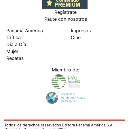
Regístrate
Paute con nosotros
Panamá América
Impresos
Crítica
Cine
Día a Día
Mujer
Recetas
Miembro de:
Todos los derechos reservados Editora Panamá América S.A. -