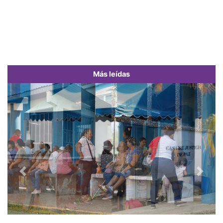
Más leídas
Previous
Next