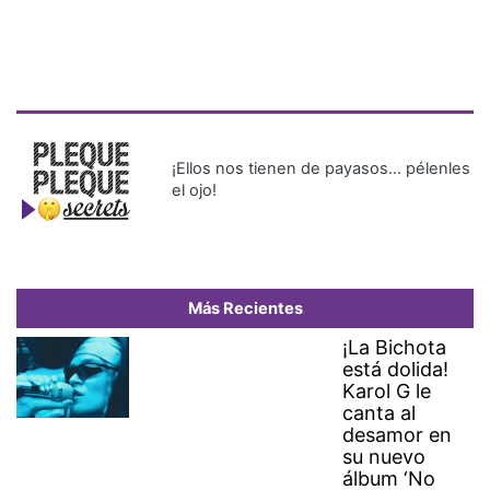
¡Ellos nos tienen de payasos… pélenles
el ojo!
Más Recientes
¡La Bichota
está dolida!
Karol G le
canta al
desamor en
su nuevo
álbum ‘No