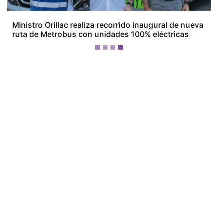
Empresarios de Aguadulce alertan por crisis
económica y ven en la minería una posible salida