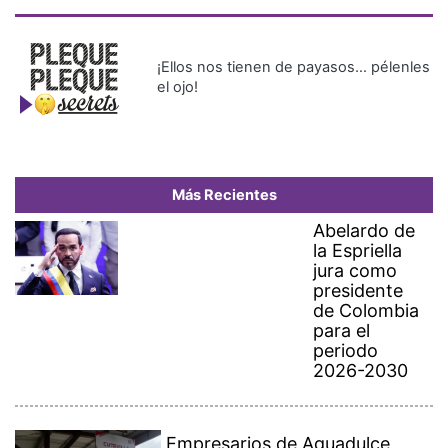
¡Ellos nos tienen de payasos… pélenles
el ojo!
Más Recientes
Abelardo de
la Espriella
jura como
presidente
de Colombia
para el
periodo
2026-2030
Empresarios de Aguadulce