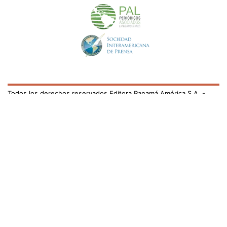
Todos los derechos reservados Editora Panamá América S.A. -
Ciudad de Panamá - Panamá 2026.
Prohibida su reproducción total o parcial, sin autorización escrita
de su titular
×
Utilizamos cookies propias y de terceros para mejorar
nuestros servicios y mostrarles publicidad relacionada
con sus preferencias mediante el análisis de sus hábitos
de navegación. si continúa navegando, consideramos
que acepta su uso.
Puede cambiar la configuración u
obtener más información aquí
/el-pais/el-repunte-del-covid-impulsa-otro-record-de-
nuevos-casos-diarios-en-panama-729241