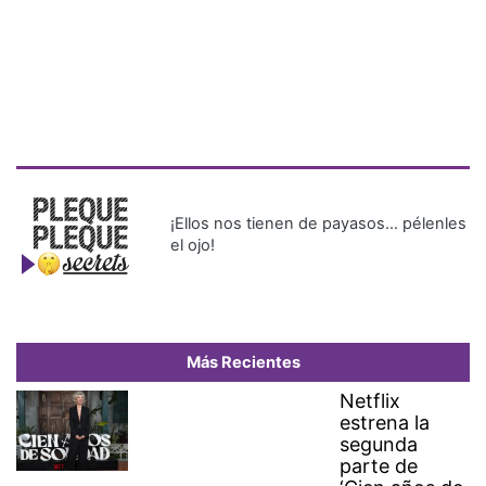
¡Ellos nos tienen de payasos… pélenles
el ojo!
Más Recientes
Netflix
estrena la
segunda
parte de