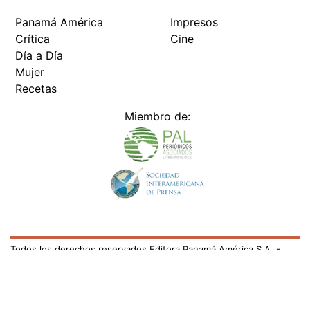
Panamá América
Impresos
Crítica
Cine
Día a Día
Mujer
Recetas
Miembro de:
Todos los derechos reservados Editora Panamá América S.A. -
Ciudad de Panamá - Panamá 2026.
Prohibida su reproducción total o parcial, sin autorización escrita
de su titular
×
Utilizamos cookies propias y de terceros para mejorar