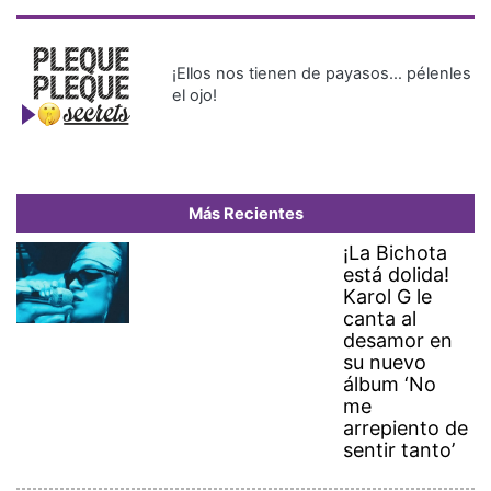
¡Ellos nos tienen de payasos… pélenles
el ojo!
Más Recientes
¡La Bichota
está dolida!
Karol G le
canta al
desamor en
su nuevo
álbum ‘No
me
arrepiento de
sentir tanto’