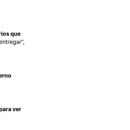
rios que
entregar”,
ierno
para ver