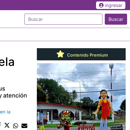
ingresar
Buscar
Contenido Premium
ela
us
y atención
en la