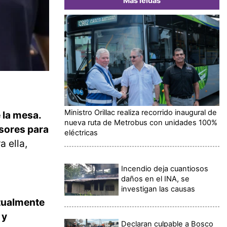
Más leídas
Ministro Orillac realiza recorrido inaugural de
e la mesa.
nueva ruta de Metrobus con unidades 100%
isores para
eléctricas
 ella,
Incendio deja cuantiosos
daños en el INA, se
investigan las causas
tualmente
 y
Declaran culpable a Bosco