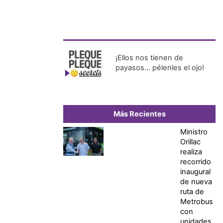
¡Ellos nos tienen de
payasos… pélenles el ojo!
Más Recientes
Ministro
Orillac
realiza
recorrido
inaugural
de nueva
ruta de
Metrobus
con
unidades