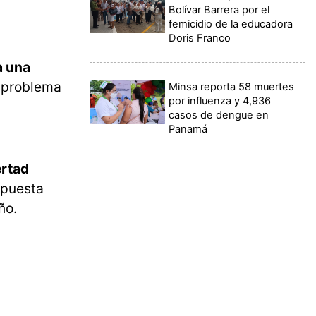
Bolívar Barrera por el
femicidio de la educadora
Doris Franco
a una
l problema
Minsa reporta 58 muertes
por influenza y 4,936
casos de dengue en
Panamá
ertad
opuesta
ño.