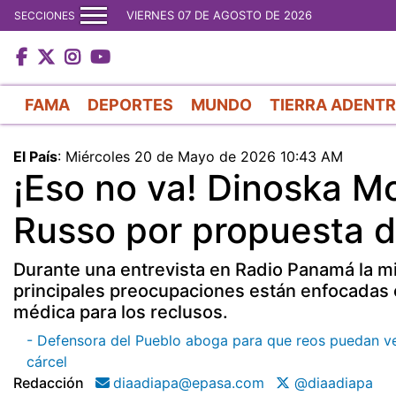
VIERNES 07 DE AGOSTO DE 2026
SECCIONES
FAMA
DEPORTES
MUNDO
TIERRA ADENT
El País
:
Miércoles 20 de Mayo de 2026 10:43 AM
¡Eso no va! Dinoska M
Russo por propuesta d
Durante una entrevista en Radio Panamá la m
principales preocupaciones están enfocadas 
médica para los reclusos.
- Defensora del Pueblo aboga para que reos puedan ver
cárcel
Redacción
diaadiapa@epasa.com
@diaadiapa