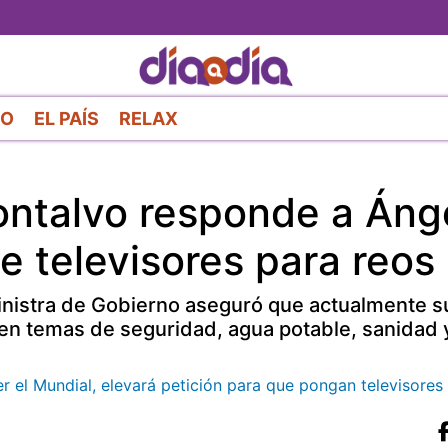
Pasar
al
contenido
principal
RO
EL PAÍS
RELAX
ontalvo responde a Áng
e televisores para reos
inistra de Gobierno aseguró que actualmente s
en temas de seguridad, agua potable, sanidad 
 el Mundial, elevará petición para que pongan televisores 