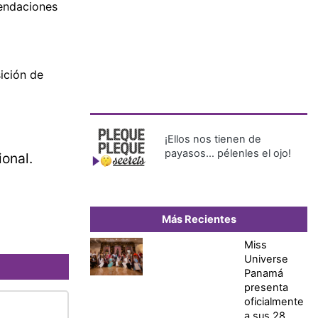
mendaciones
ición de
¡Ellos nos tienen de
payasos… pélenles el ojo!
ional.
Más Recientes
Miss
Universe
Panamá
presenta
oficialmente
a sus 28