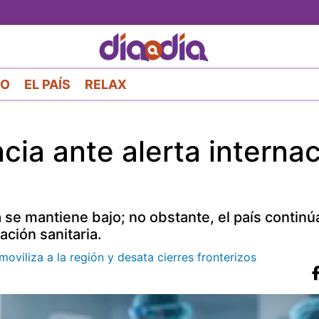
Pasar
al
contenido
principal
RO
EL PAÍS
RELAX
cia ante alerta internac
 se mantiene bajo; no obstante, el país continú
ación sanitaria.
moviliza a la región y desata cierres fronterizos