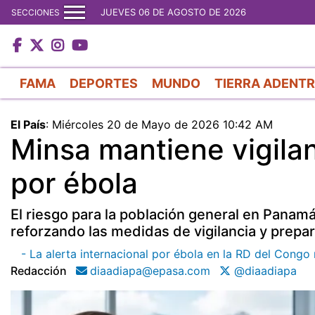
JUEVES 06 DE AGOSTO DE 2026
SECCIONES
FAMA
DEPORTES
MUNDO
TIERRA ADENT
El País
:
Miércoles 20 de Mayo de 2026 10:42 AM
Minsa mantiene vigilan
por ébola
El riesgo para la población general en Panamá
reforzando las medidas de vigilancia y prepar
- La alerta internacional por ébola en la RD del Congo 
Redacción
diaadiapa@epasa.com
@diaadiapa