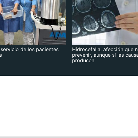
 servicio de los pacientes
Hidrocefalia, afección que 
s
prevenir, aunque sí las caus
producen