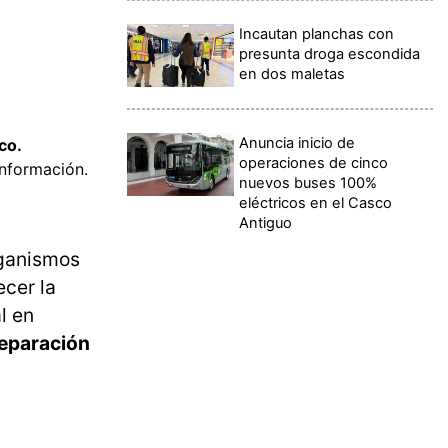
Incautan planchas con
presunta droga escondida
en dos maletas
Anuncia inicio de
ico.
operaciones de cinco
información.
nuevos buses 100%
eléctricos en el Casco
Antiguo
rganismos
ecer la
l en
reparación