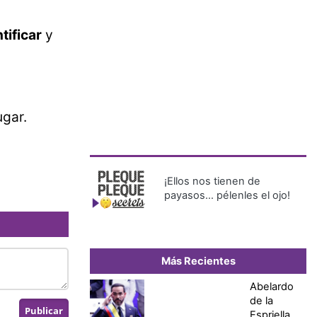
tificar
y
ugar.
¡Ellos nos tienen de
payasos… pélenles el ojo!
Más Recientes
Abelardo
de la
Espriella