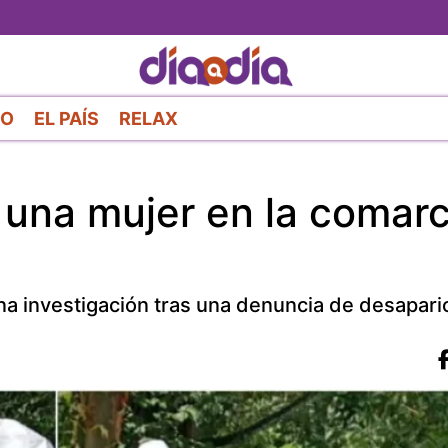
Pasar
al
contenido
principal
RO
EL PAÍS
RELAX
una mujer en la comar
 una investigación tras una denuncia de desapari