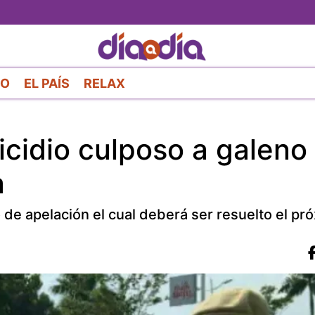
Pasar
al
contenido
principal
RO
EL PAÍS
RELAX
cidio culposo a galeno
a
de apelación el cual deberá ser resuelto el pr