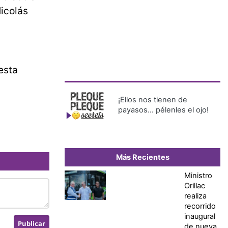
Nicolás
esta
¡Ellos nos tienen de
payasos… pélenles el ojo!
Más Recientes
Ministro
Orillac
realiza
recorrido
inaugural
de nueva