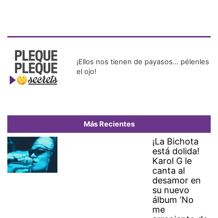
¡Ellos nos tienen de payasos… pélenles
el ojo!
Más Recientes
¡La Bichota
está dolida!
Karol G le
canta al
desamor en
su nuevo
álbum ‘No
me