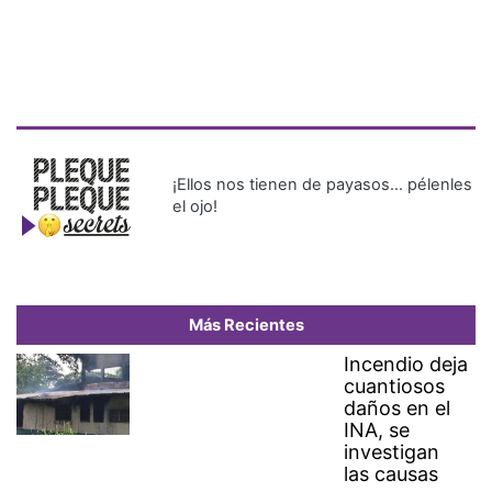
¡Ellos nos tienen de payasos… pélenles
el ojo!
Más Recientes
Incendio deja
cuantiosos
daños en el
INA, se
investigan
las causas