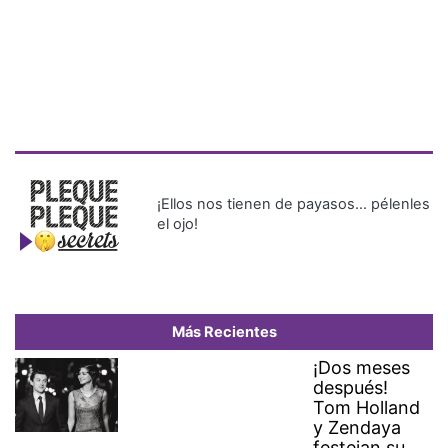
¡Ellos nos tienen de payasos… pélenles
el ojo!
Más Recientes
¡Dos meses
después!
Tom Holland
y Zendaya
festejan su