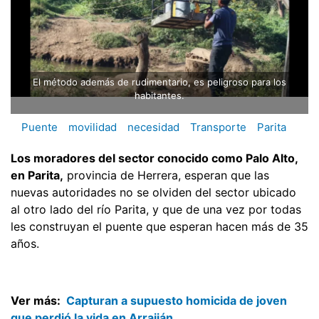
El método además de rudimentario, es peligroso para los
habitantes.
Puente
movilidad
necesidad
Transporte
Parita
Los moradores del sector conocido como Palo Alto,
en Parita,
provincia de Herrera, esperan que las
nuevas autoridades no se olviden del sector ubicado
al otro lado del río Parita, y que de una vez por todas
les construyan el puente que esperan hacen más de 35
años.
Ver más:
Capturan a supuesto homicida de joven
que perdió la vida en Arraiján