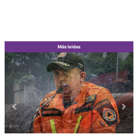
Más leídas
Previous
Next