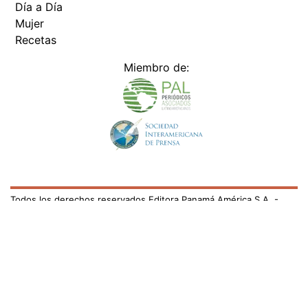
Día a Día
Mujer
Recetas
Miembro de:
Todos los derechos reservados Editora Panamá América S.A. -
Ciudad de Panamá - Panamá 2026.
Prohibida su reproducción total o parcial, sin autorización escrita
de su titular
×
Utilizamos cookies propias y de terceros para mejorar
nuestros servicios y mostrarles publicidad relacionada
con sus preferencias mediante el análisis de sus hábitos
de navegación. si continúa navegando, consideramos
que acepta su uso.
Puede cambiar la configuración u
obtener más información aquí