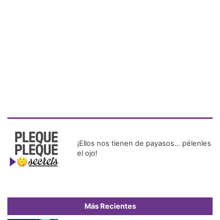
¡Ellos nos tienen de payasos… pélenles
el ojo!
Más Recientes