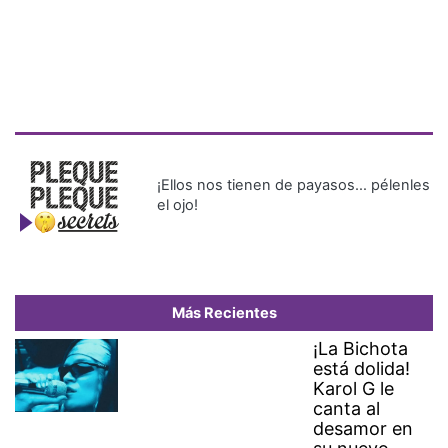
¡Ellos nos tienen de payasos… pélenles
el ojo!
Más Recientes
¡La Bichota
está dolida!
Karol G le
canta al
desamor en