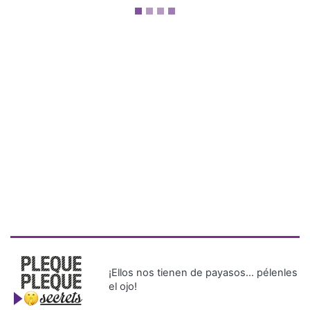
¡Ellos nos tienen de payasos… pélenles
el ojo!