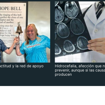
actitud y la red de apoyo
Hidrocefalia, afección que 
prevenir, aunque sí las caus
producen