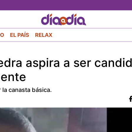
Pasar
al
contenido
principal
RO
EL PAÍS
RELAX
edra aspira a ser candi
iente
 la canasta básica.