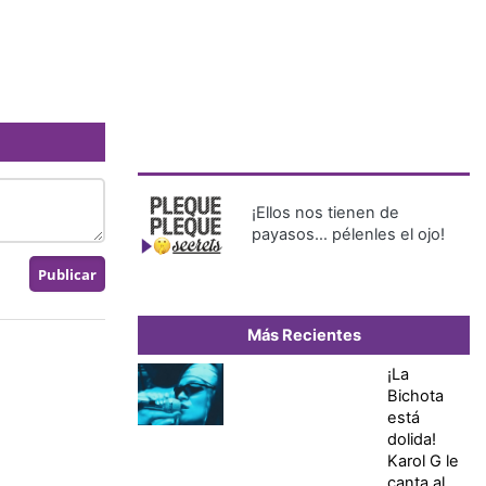
¡Ellos nos tienen de
payasos… pélenles el ojo!
Más Recientes
¡La
Bichota
está
dolida!
Karol G le
canta al