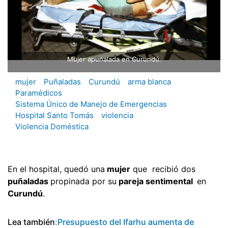
Mujer apuñalada en Curundú.
mujer
Puñaladas
Curundú
arma blanca
Paramédicos
Sistema Único de Manejo de Emergencias
Hospital Santo Tomás
violencia
Violencia Doméstica
En el hospital, quedó una
mujer
que recibió dos
puñaladas
propinada por su
pareja sentimental
en
Curundú
.
Lea también
:Presupuesto del Ifarhu aumenta de