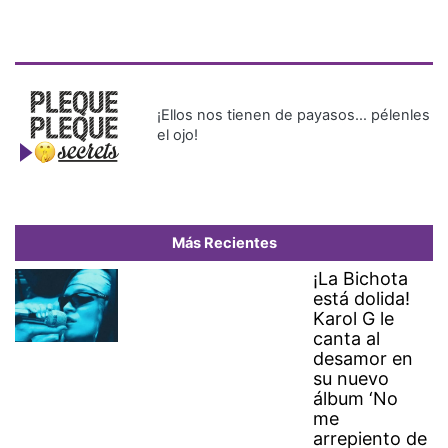
¡Ellos nos tienen de payasos… pélenles
el ojo!
Más Recientes
¡La Bichota
está dolida!
Karol G le
canta al
desamor en
su nuevo
álbum ‘No
me
arrepiento de