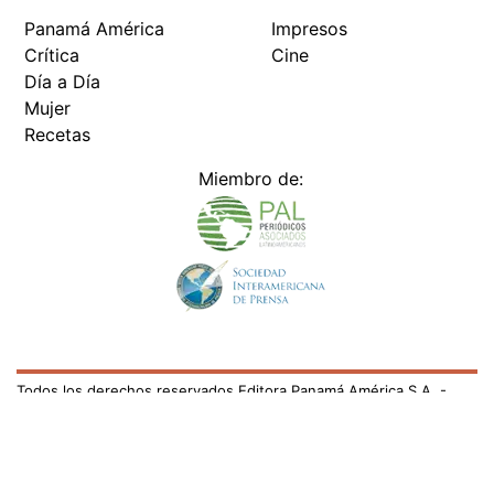
Panamá América
Impresos
Crítica
Cine
Día a Día
Mujer
Recetas
Miembro de:
Todos los derechos reservados Editora Panamá América S.A. -
Ciudad de Panamá - Panamá 2026.
Prohibida su reproducción total o parcial, sin autorización escrita
de su titular
×
Utilizamos cookies propias y de terceros para mejorar
nuestros servicios y mostrarles publicidad relacionada