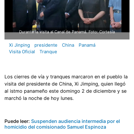
Durante la visita al Canal de Panamá. Foto: Cortesía
Xi Jinping
presidente
China
Panamá
Visita Oficial
Tranque
Los cierres de vía y tranques marcaron en el pueblo la
visita del presidente de China, Xi Jimping, quien llegó
al istmo panameño este domingo 2 de diciembre y se
marchó la noche de hoy lunes.
Puede leer:
Suspenden audiencia intermedia por el
homicidio del comisionado Samuel Espinoza