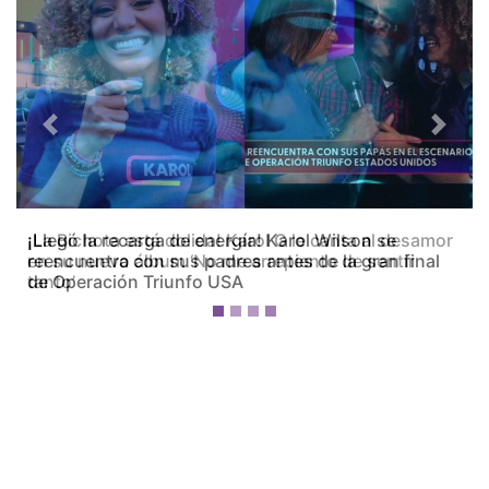
Previous
Next
¡La Bichota está dolida! Karol G le canta al desamor
en su nuevo álbum ‘No me arrepiento de sentir
tanto’