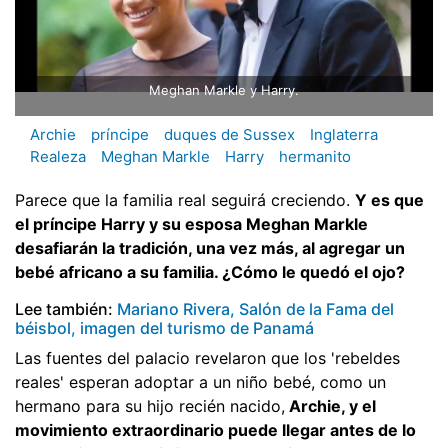
Meghan Markle y Harry.
Archie
príncipe
duques de Sussex
Inglaterra
Realeza
Meghan Markle
Harry
hermanito
Parece que la familia real seguirá creciendo.
Y es que
el príncipe Harry y su esposa Meghan Markle
desafiarán la tradición, una vez más, al agregar un
bebé africano a su familia. ¿Cómo le quedó el ojo?
Lee también:
Mariano Rivera, Salón de la Fama del
béisbol, imagen del turismo de Panamá
Las fuentes del palacio revelaron que los 'rebeldes
reales' esperan adoptar a un niño bebé, como un
hermano para su hijo recién nacido,
Archie, y el
movimiento extraordinario puede llegar antes de lo