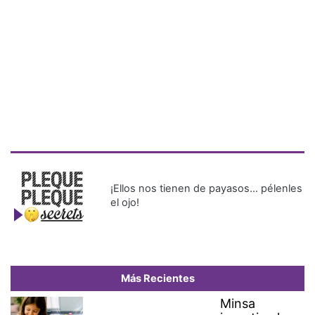
¡Ellos nos tienen de payasos… pélenles
el ojo!
Más Recientes
Minsa
investiga los