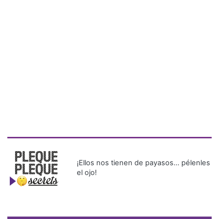
¡Ellos nos tienen de payasos… pélenles
el ojo!
Más Recientes