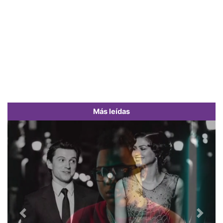
Más leídas
Previous
Next