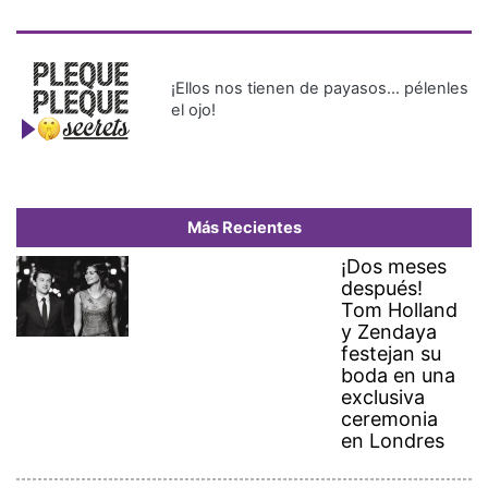
¡Ellos nos tienen de payasos… pélenles
el ojo!
Más Recientes
¡Dos meses
después!
Tom Holland
y Zendaya
festejan su
boda en una
exclusiva
ceremonia
en Londres