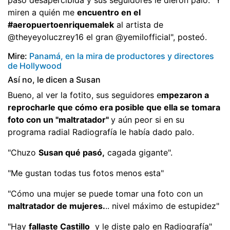
pasó desapercibida y sus seguidores le dieron palo. "Y
miren a quién me
encuentro en el
#aeropuertoenriquemalek
al artista de
@theyeyoluczrey16 el gran @yemilofficial", posteó.
Mire:
Panamá, en la mira de productores y directores
de Hollywood
Así no, le dicen a Susan
Bueno, al ver la fotito, sus seguidores e
mpezaron a
reprocharle que cómo era posible que ella se tomara
foto con un "maltratador"
y aún peor si en su
programa radial Radiografía le había dado palo.
"Chuzo
Susan qué pasó,
cagada gigante".
"Me gustan todas tus fotos menos esta"
"Cómo una mujer se puede tomar una foto con un
maltratador de mujeres.
.. nivel máximo de estupidez"
"Hay
fallaste Castillo
y le diste palo en Radiografía"