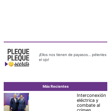
¡Ellos nos tienen de payasos… pélenles
el ojo!
Más Recientes
Interconexión
eléctrica y
combate al
crimen
organizado,