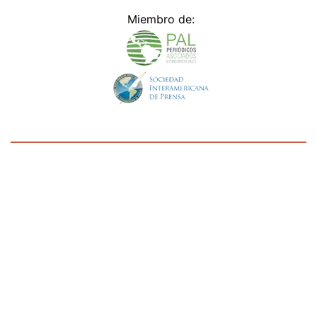
Miembro de:
Todos los derechos reservados Editora Panamá América S.A. -
Ciudad de Panamá - Panamá 2026.
Prohibida su reproducción total o parcial, sin autorización escrita
de su titular
×
Utilizamos cookies propias y de terceros para mejorar
nuestros servicios y mostrarles publicidad relacionada
con sus preferencias mediante el análisis de sus hábitos
de navegación. si continúa navegando, consideramos
que acepta su uso.
Puede cambiar la configuración u
obtener más información aquí
/fama/fallaste-susan-elizabeth-castillo-le-reprochan-foto-