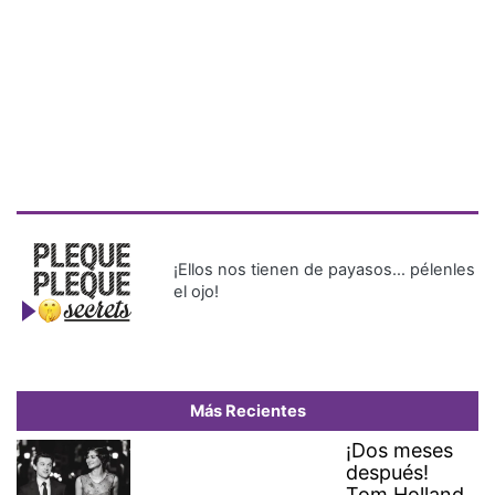
¡Ellos nos tienen de payasos… pélenles
el ojo!
Más Recientes
¡Dos meses
después!
Tom Holland