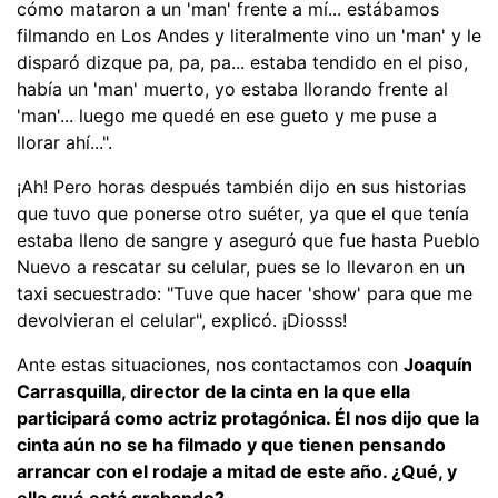
cómo mataron a un 'man' frente a mí... estábamos
filmando en Los Andes y literalmente vino un 'man' y le
disparó dizque pa, pa, pa... estaba tendido en el piso,
había un 'man' muerto, yo estaba llorando frente al
'man'... luego me quedé en ese gueto y me puse a
llorar ahí...".
¡Ah! Pero horas después también dijo en sus historias
que tuvo que ponerse otro suéter, ya que el que tenía
estaba lleno de sangre y aseguró que fue hasta Pueblo
Nuevo a rescatar su celular, pues se lo llevaron en un
taxi secuestrado: "Tuve que hacer 'show' para que me
devolvieran el celular", explicó. ¡Diosss!
Ante estas situaciones, nos contactamos con
Joaquín
Carrasquilla, director de la cinta en la que ella
participará como actriz protagónica. Él nos dijo que la
cinta aún no se ha filmado y que tienen pensando
arrancar con el rodaje a mitad de este año. ¿Qué, y
ella qué está grabando?