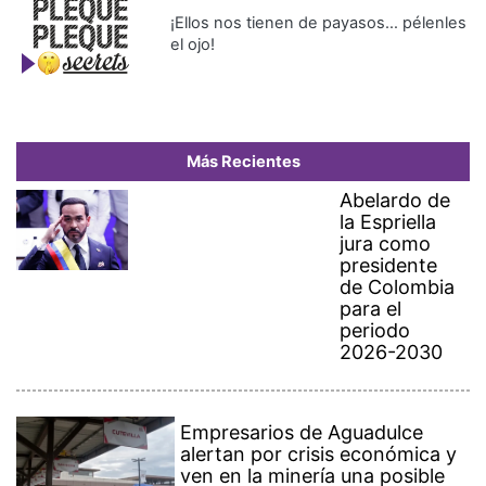
¡Ellos nos tienen de payasos… pélenles
el ojo!
Más Recientes
Abelardo de
la Espriella
jura como
presidente
de Colombia
para el
periodo
2026-2030
Empresarios de Aguadulce
alertan por crisis económica y
ven en la minería una posible