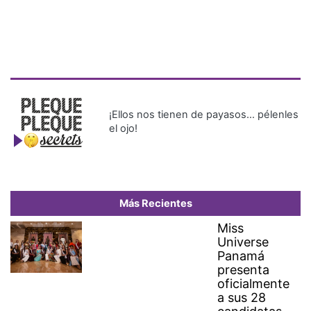
¡Ellos nos tienen de payasos… pélenles
el ojo!
Más Recientes
Miss
Universe
Panamá
presenta
oficialmente
a sus 28