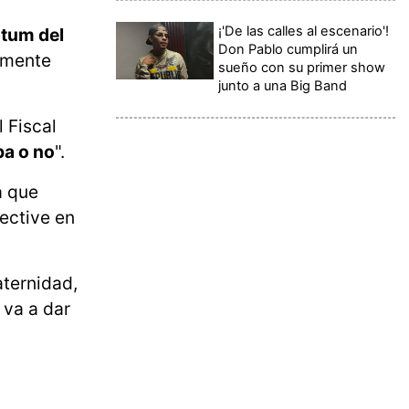
¡'De las calles al escenario'!
átum del
Don Pablo cumplirá un
ramente
sueño con su primer show
junto a una Big Band
 Fiscal
ba o no
".
a que
ective en
ternidad,
 va a dar