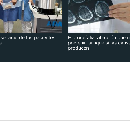
 servicio de los pacientes
Hidrocefalia, afección que 
s
prevenir, aunque sí las caus
producen