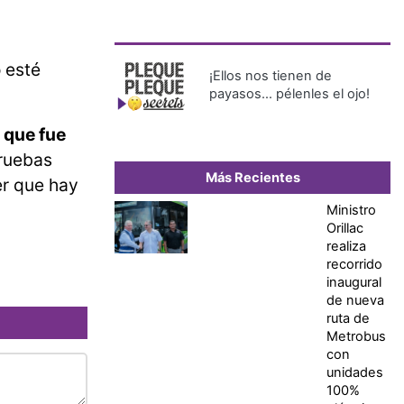
 esté
¡Ellos nos tienen de
payasos… pélenles el ojo!
que fue
pruebas
Más Recientes
er que hay
Ministro
Orillac
realiza
recorrido
inaugural
de nueva
ruta de
Metrobus
con
unidades
100%