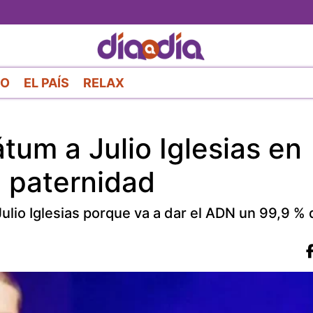
Pasar
al
contenido
principal
RO
EL PAÍS
RELAX
tum a Julio Iglesias en
 paternidad
Julio Iglesias porque va a dar el ADN un 99,9 %