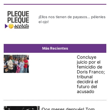
¡Ellos nos tienen de payasos… pélenles
el ojo!
Más Recientes
Concluye
juicio por el
femicidio de
Doris Franco;
tribunal
decidirá el
futuro del
acusado
¡Dos meses después! Tom