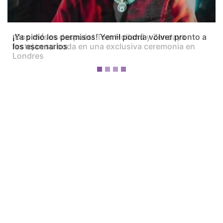
¡Dos meses después! Tom Holland y Zendaya
festejan su boda en una exclusiva ceremonia en
Londres