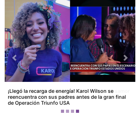
Previous
Next
¡La Bichota está dolida! Karol G le canta al desamor
en su nuevo álbum ‘No me arrepiento de sentir
tanto’