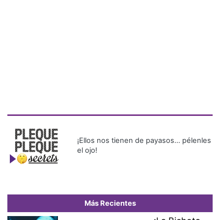
¡Ellos nos tienen de payasos… pélenles
el ojo!
Más Recientes