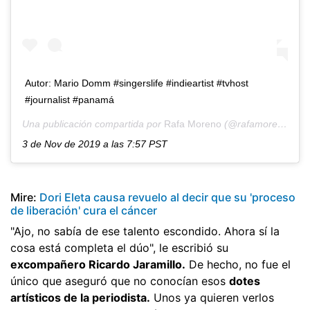
Autor: Mario Domm #singerslife #indieartist #tvhost
#journalist #panamá
Una publicación compartida por
Rafa Moreno
(@rafamorenomusica) el
3 de Nov de 2019 a las 7:57 PST
Mire:
Dori Eleta causa revuelo al decir que su 'proceso
de liberación' cura el cáncer
"Ajo, no sabía de ese talento escondido. Ahora sí la
cosa está completa el dúo", le escribió su
excompañero Ricardo Jaramillo.
De hecho, no fue el
único que aseguró que no conocían esos
dotes
artísticos de la periodista.
Unos ya quieren verlos