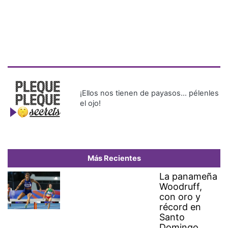
¡Ellos nos tienen de payasos… pélenles
el ojo!
Más Recientes
La panameña
Woodruff,
con oro y
récord en
Santo
Domingo
2026, ya