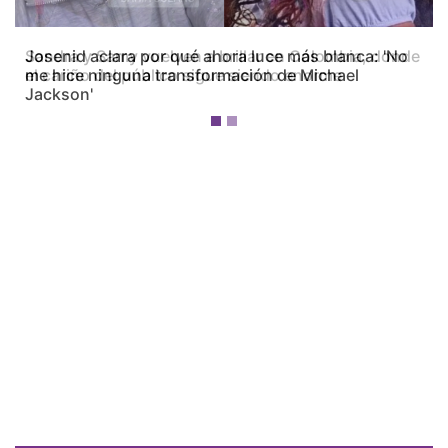
Josenid aclara por qué ahora luce más blanca: 'No
me hice ninguna transformación de Michael
Jackson'