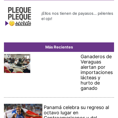
¡Ellos nos tienen de payasos… pélenles
el ojo!
Más Recientes
Ganaderos de
Veraguas
alertan por
importaciones
lácteas y
hurto de
ganado
Panamá celebra su regreso al
octavo lugar en
Centroamericanos y del