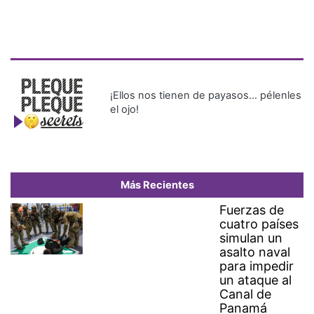
¡Ellos nos tienen de payasos… pélenles
el ojo!
Más Recientes
Fuerzas de
cuatro países
simulan un
asalto naval
para impedir
un ataque al
Canal de
Panamá