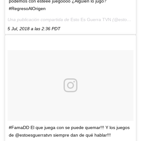
podemos con esteee juegoooo ¿Alguien lo jugó?
#RegresoAlOrigen
Una publicación compartida de
Esto Es Guerra TVN
(@estoesguerratvn) el
5 Jul, 2018 a las 2:36 PDT
#FamaDD El que juega con se puede quemar!!! Y los juegos
de @estoesguerratvn siempre dan de qué hablar!!!