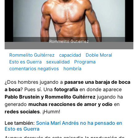
Rommelito Gutiérrez
Rommelito Guitérrez
capacidad
Doble Moral
Esto es Guerra
sexualidad
Programa
comentarios negativos
hombría
¿Dos hombres jugando a
pasarse una baraja de boca
a boca
? Pues sí. Una
fotografía
en donde aparece
Pablo Brustein y Rommelito Guitérrez
jugando ha
generado
muchas reacciones de amor y odio
en
redes sociales
. ¡Humm!
Lee también:
Sonia Marí Andrés no ha pensado en
Esto es Guerra
Aunque después de este episodio la producción de